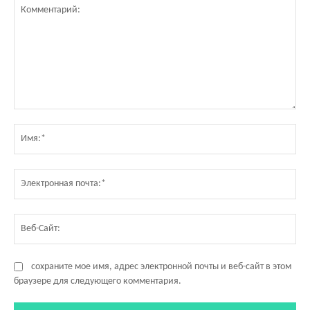
Комментарий:
Им
Эл
по
Ве
Са
сохраните мое имя, адрес электронной почты и веб-сайт в этом
браузере для следующего комментария.