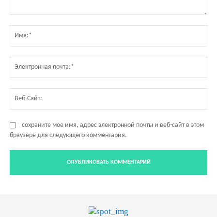
Комментарий:
Им
Эл
по
Ве
Са
сохраните мое имя, адрес электронной почты и веб-сайт в этом
браузере для следующего комментария.