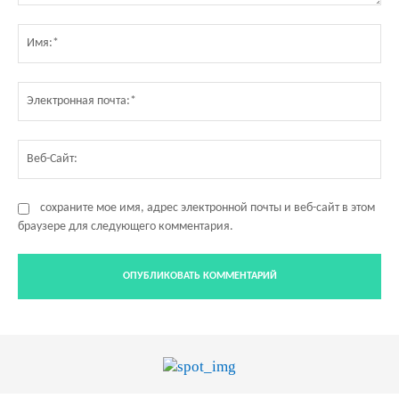
Комментарий:
Им
Эл
по
Ве
Са
сохраните мое имя, адрес электронной почты и веб-сайт в этом
браузере для следующего комментария.