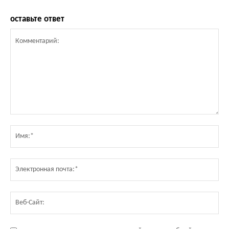
оставьте ответ
Комментарий:
Им
Эл
по
Ве
Са