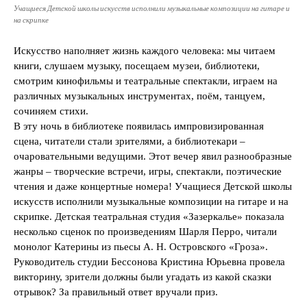
Учащиеся Детской школы искусств исполнили музыкальные композиции на гитаре и
на скрипке
Искусство наполняет жизнь каждого человека: мы читаем
книги, слушаем музыку, посещаем музеи, библиотеки,
смотрим кинофильмы и театральные спектакли, играем на
различных музыкальных инструментах, поём, танцуем,
сочиняем стихи.
В эту ночь в библиотеке появилась импровизированная
сцена, читатели стали зрителями, а библиотекари –
очаровательными ведущими. Этот вечер явил разнообразные
жанры – творческие встречи, игры, спектакли, поэтические
чтения и даже концертные номера! Учащиеся Детской школы
искусств исполнили музыкальные композиции на гитаре и на
скрипке. Детская театральная студия «Зазеркалье» показала
несколько сценок по произведениям Шарля Перро, читали
монолог Катерины из пьесы А. Н. Островского «Гроза».
Руководитель студии Бессонова Кристина Юрьевна провела
викторину, зрители должны были угадать из какой сказки
отрывок? За правильный ответ вручали приз.