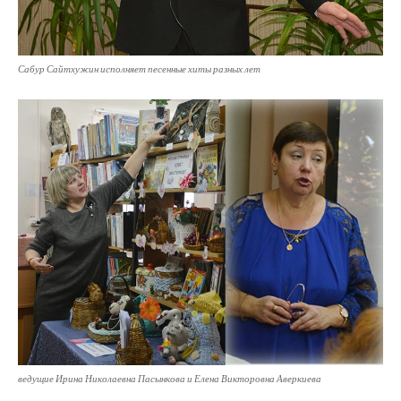
Сабур Сайтхужин исполняет песенные хиты разных лет
ведущие Ирина Николаевна Пасынкова и Елена Викторовна Аверкиева