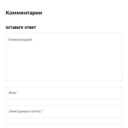
Комментарии
оставьте ответ
Комментарий:
Им
Эл
по
Ве