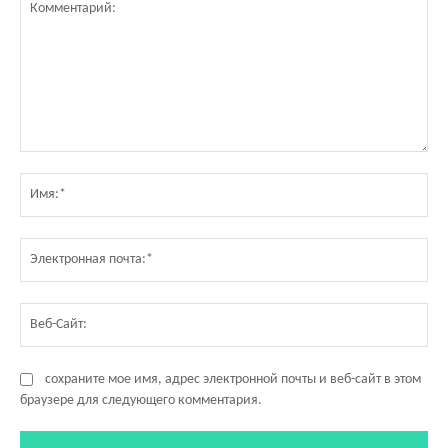
Комментарий:
Им
Эл
по
Ве
Са
сохраните мое имя, адрес электронной почты и веб-сайт в этом
браузере для следующего комментария.