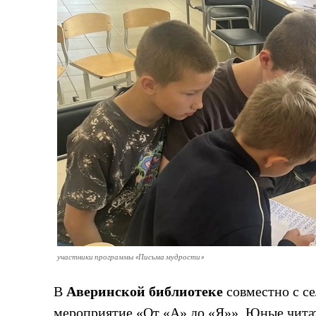
участники программы «Письма мудрости»
В
Аверинской библиотеке
совместно с с
мероприятие «От «А» до «Я»». Юные читат