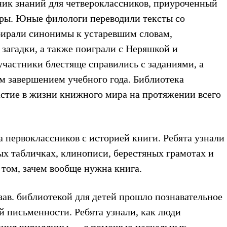
ик знаний для четвероклассников, приуроченный
уры. Юные филологи переводили тексты со
бирали синонимы к устаревшим словам,
загадки, а также поиграли с Неряшкой и
участники блестяще справились с заданиями, а
м завершением учебного года. Библиотека
астие в жизни книжного мира на протяжении всего
 первоклассников с историей книги. Ребята узнали
ных табличках, клинописи, берестяных грамотах и
том, зачем вообще нужна книга.
зав. библиотекой для детей прошло познавательное
 письменности. Ребята узнали, как люди
ления кириллицы — с помощью наскальных