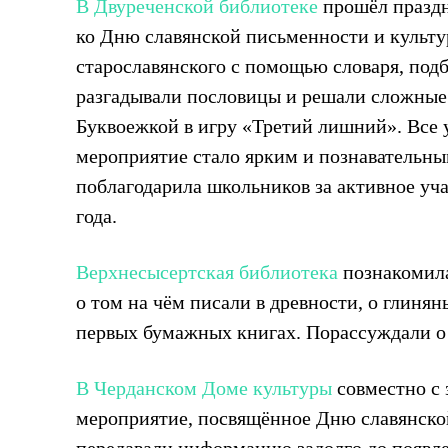
В Двуреченской библиотеке
прошёл праздн
ко Дню славянской письменности и культ
старославянского с помощью словаря, под
разгадывали пословицы и решали сложные 
Буквоежкой в игру «Третий лишний». Все 
мероприятие стало ярким и познавательны
поблагодарила школьников за активное уч
года.
Верхнесысертская библиотека
познакомила
о том на чём писали в древности, о глиня
первых бумажных книгах. Порассуждали о 
В Черданском Доме культуры
совместно с 
мероприятие, посвящённое Дню славянской
передавали информацию задолго до появ