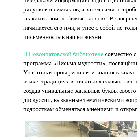
рисунков и символов, а затем сами попроб
знаками свои любимые занятия. В завершен
начинается его имя, и унёс с собой не тол
письменность в нашей жизни.
В Новоипатовской библиотеке
совместно с
программа «Письма мудрости», посвящённ
Участники проверили свои знания в захва
языке, традициях и писателях славянских 
создав уникальные заглавные буквы своег
дискуссии, вызванные тематическими воп
подросткам обменяться мнениями и открыт