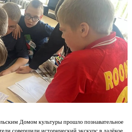
ельским Домом культуры прошло познавательное
ели совершили исторический экскурс в далёкое