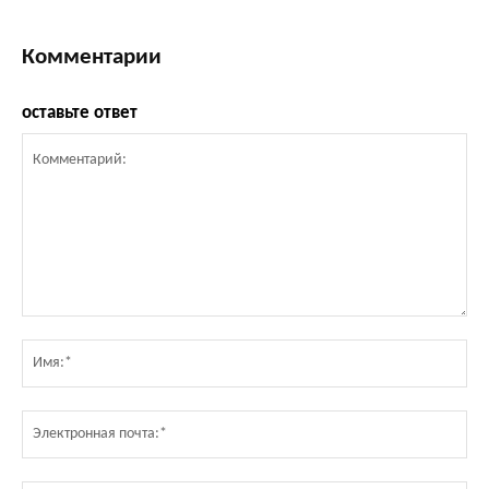
Комментарии
оставьте ответ
Комментарий:
Им
Эл
по