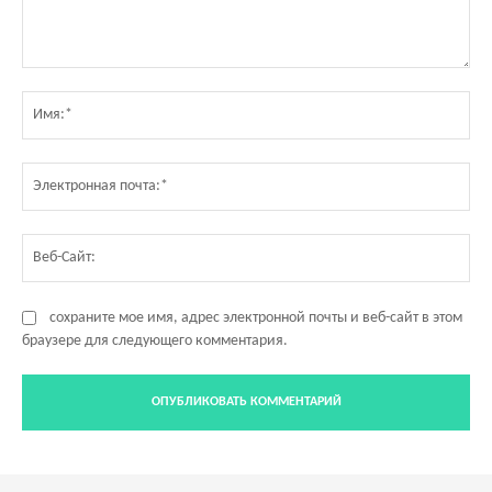
Комментарий:
Им
Эл
по
Ве
Са
сохраните мое имя, адрес электронной почты и веб-сайт в этом
браузере для следующего комментария.