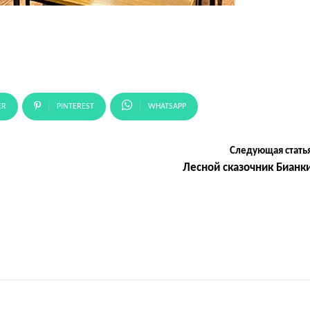
ER
PINTEREST
WHATSAPP
Следующая стать
Лесной сказочник Бианк