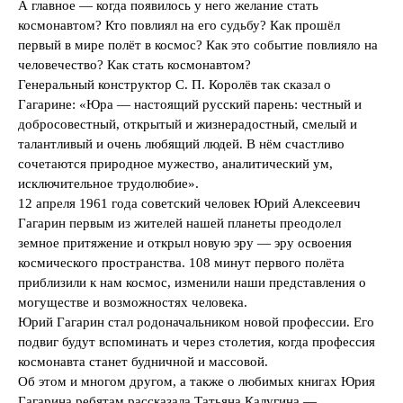
А главное — когда появилось у него желание стать
космонавтом? Кто повлиял на его судьбу? Как прошёл
первый в мире полёт в космос? Как это событие повлияло на
человечество? Как стать космонавтом?
Генеральный конструктор С. П. Королёв так сказал о
Гагарине: «Юра — настоящий русский парень: честный и
добросовестный, открытый и жизнерадостный, смелый и
талантливый и очень любящий людей. В нём счастливо
сочетаются природное мужество, аналитический ум,
исключительное трудолюбие».
12 апреля 1961 года советский человек Юрий Алексеевич
Гагарин первым из жителей нашей планеты преодолел
земное притяжение и открыл новую эру — эру освоения
космического пространства. 108 минут первого полёта
приблизили к нам космос, изменили наши представления о
могуществе и возможностях человека.
Юрий Гагарин стал родоначальником новой профессии. Его
подвиг будут вспоминать и через столетия, когда профессия
космонавта станет будничной и массовой.
Об этом и многом другом, а также о любимых книгах Юрия
Гагарина ребятам рассказала Татьяна Калугина —