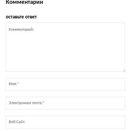
Комментарии
оставьте ответ
Комментарий:
Им
Эл
по
Ве
Са