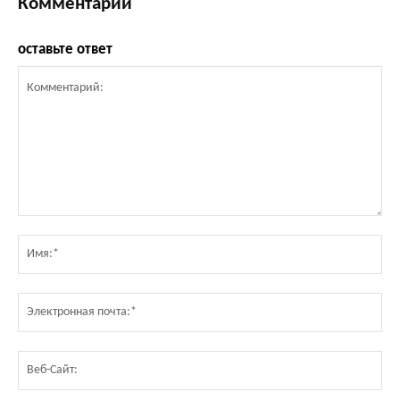
Комментарии
оставьте ответ
Комментарий:
Им
Эл
по
Ве
Са