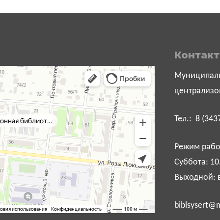
Контак
Муниципаль
централизо
Тел.: 8 (343
Режим работ
Суббота: 10
Выходной: 
biblsysert@m