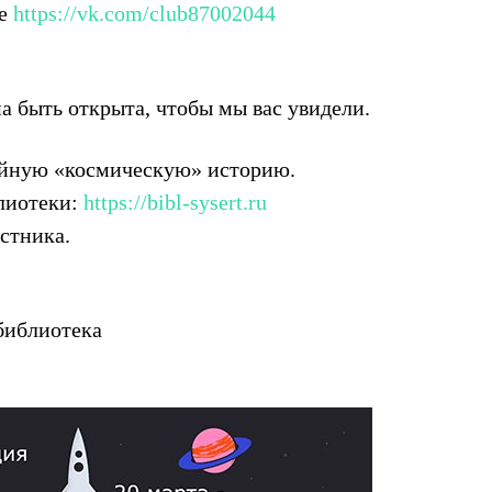
те
https://vk.com/club87002044
а быть открыта, чтобы мы вас увидели.
ейную «космическую» историю.
лиотеки:
https://bibl-sysert.ru
стника.
библиотека