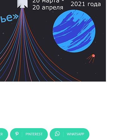
ER
PINTEREST
WHATSAPP