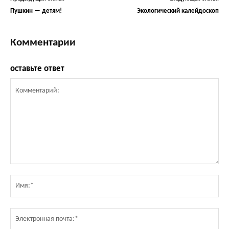
Пушкин — детям!
Экологический калейдоскоп
Комментарии
оставьте ответ
Комментарий:
Им
Эл
по