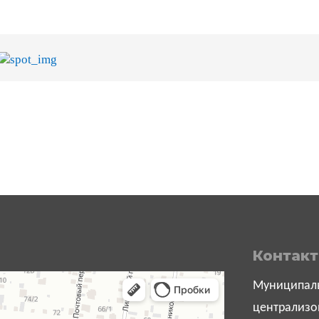
Контак
Муниципаль
централизо