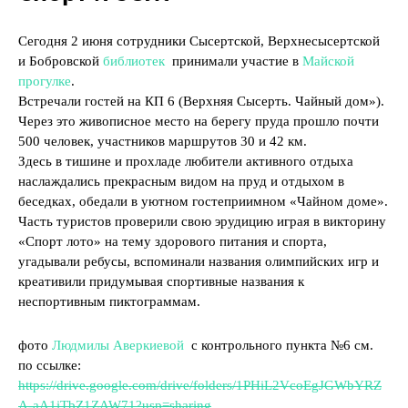
Сегодня 2 июня сотрудники Сысертской, Верхнесысертской
и Бобровской
библиотек
принимали участие в
Майской
прогулке
.
Встречали гостей на КП 6 (Верхняя Сысерть. Чайный дом»).
Через это живописное место на берегу пруда прошло почти
500 человек, участников маршрутов 30 и 42 км.
Здесь в тишине и прохладе любители активного отдыха
наслаждались прекрасным видом на пруд и отдыхом в
беседках, обедали в уютном гостеприимном «Чайном доме».
Часть туристов проверили свою эрудицию играя в викторину
«Спорт лото» на тему здорового питания и спорта,
угадывали ребусы, вспоминали названия олимпийских игр и
креативили придумывая спортивные названия к
неспортивным пиктограммам.
фото
Людмилы Аверкиевой
с контрольного пункта №6 см.
по ссылке:
https://drive.google.com/drive/folders/1PHiL2VcoEgJGWbYRZ
A-aA1iTbZ1ZAW71?usp=sharing