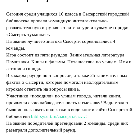
Сегодня среди учащихся 10 класса в Сысерсткой городской
библиотеке провели командную интеллектуально-
развлекательную игру-квиз о литературе и культуре города:
«Сысерть туманная».
На звание лучшего знатока Сысерти соревновались 4
команды.
Игра состоит из пяти раундов: Занимательная литература.
Памятники. Книги и фильмы. Путешествие по улицам. Имя в
летописи города.
В каждом раунде по 5 вопросов, а также 25 занимательных
фактов о Сысерти, которые помогали наблюдательным
игрокам ответить на вопросы квиза.
Участники «походили» по улицам города, читали книги,
проявляли свою наблюдательность и смекалку! Ведь можно
было использовать подсказки в виде книг и сайта Сысерсткой
библиотеки
bibl-sysert.ru/сысерть/сы…
!
На звание победителей претендовали 2 команды, среди них
разыграли дополнительный раунд.