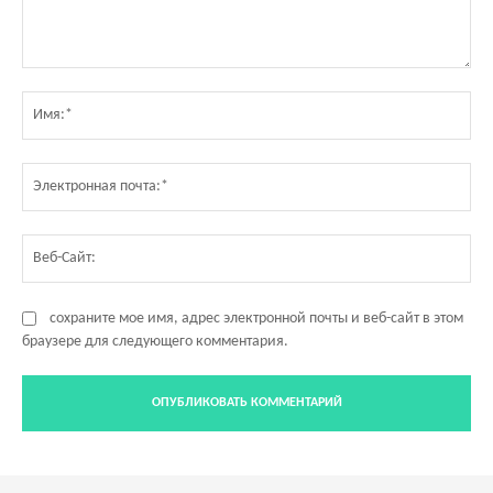
Комментарий:
Им
Эл
по
Ве
Са
сохраните мое имя, адрес электронной почты и веб-сайт в этом
браузере для следующего комментария.