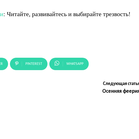
ни
: Читайте, развивайтесь и выбирайте трезвость!
ER
PINTEREST
WHATSAPP
Следующая стать
Осенняя феери