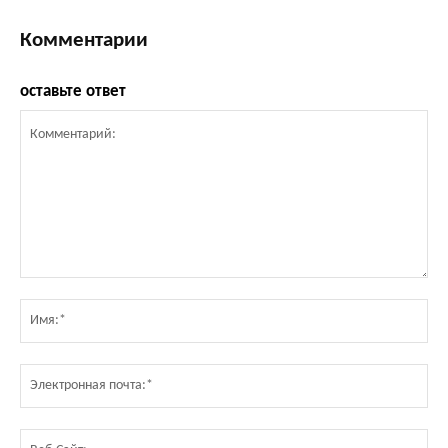
Комментарии
оставьте ответ
Комментарий:
Им
Эл
по
Ве