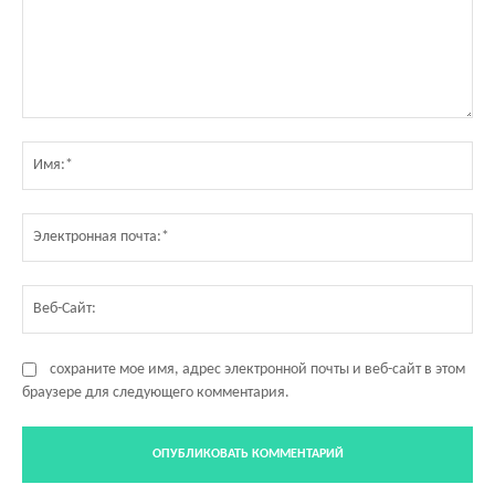
Комментарий:
Им
Эл
по
Ве
Са
сохраните мое имя, адрес электронной почты и веб-сайт в этом
браузере для следующего комментария.