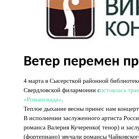
Ветер перемен п
4 марта в Сысерсткой районной библиотеке
Свердловской филармонии с
остоялась тра
«Романсиада»
.
Теплое дыхание весны принес нам конце
В исполнении заслуженного артиста России
романса Валерия Кучеренко( тенор) и зас
(фортепиано) звучали романсы Чайковског