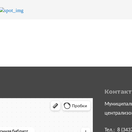
Контак
Муниципаль
централизо
Тел.: 8 (343