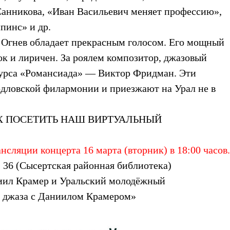
Санникова, «Иван Васильевич меняет профессию»,
пинс» и др.
 Огнев обладает прекрасным голосом. Его мощный
гок и лиричен. За роялем композитор, джазовый
курса «Романсиада» — Виктор Фридман. Эти
рдловской филармонии и приезжают на Урал не в
Х ПОСЕТИТЬ НАШ ВИРТУАЛЬНЫЙ
ляции концерта 16 марта (вторник) в 18:00 часов.
 36 (Сысертская районная библиотека)
ниил Крамер и Уральский молодёжный
а джаза с Даниилом Крамером»