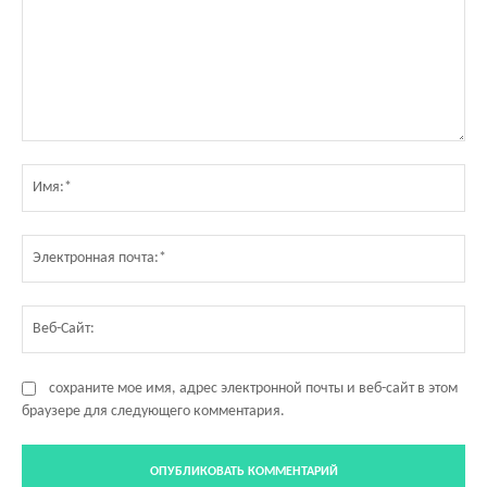
Комментарий:
Им
Эл
по
Ве
Са
сохраните мое имя, адрес электронной почты и веб-сайт в этом
браузере для следующего комментария.