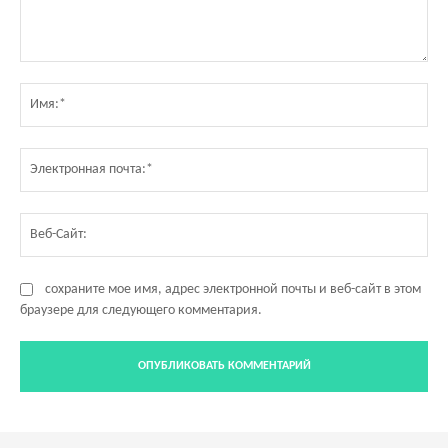
Комментарий:
Им
Эл
по
Ве
Са
сохраните мое имя, адрес электронной почты и веб-сайт в этом
браузере для следующего комментария.