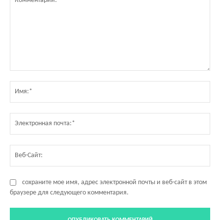
Комментарий:
Им
Эл
по
Ве
Са
сохраните мое имя, адрес электронной почты и веб-сайт в этом
браузере для следующего комментария.