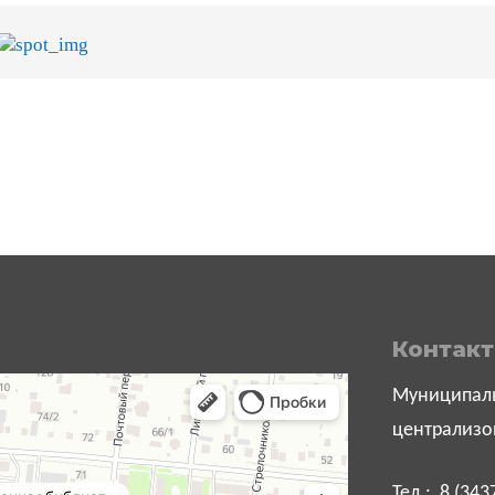
Контак
Муниципаль
централизо
Тел.: 8 (343