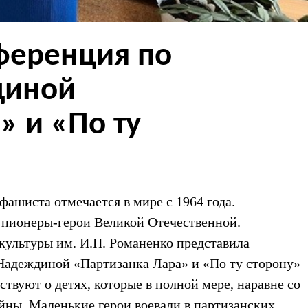
ференция по
диной
» и «По ту
фашиста отмечается в мире с 1964 года.
 пионеры-герои Великой Отечественной.
культуры им. И.П. Романенко представила
Надеждиной «Партизанка Лара» и «По ту сторону»
твуют о детях, которые в полной мере, наравне со
ойны. Маленькие герои воевали в партизанских