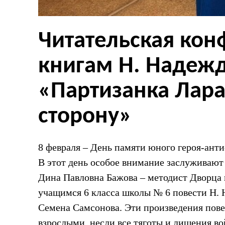
Читательская кон
книгам Н. Надеж
«Партизанка Лара
сторону»
8 февраля – День памяти юного героя-анти
В этот день особое внимание заслуживают
Дина Павловна Бажова – методист Дворца 
учащимся 6 класса школы № 6 повести Н. 
Семена Самсонова. Эти произведения повес
взрослыми, несли все тяготы и лишения в