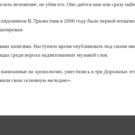
лать мгновение, не убив его. Оно даётся нам или сразу набе
севдонимом В. Трилистник в 2000 году было первой попыткой
актирован.
ыми записями. Наступило время опубликовать под своим име
рядка среди вороха надиктованных музыкой слов.
, нанизанные на хронологию, уместились в три Дорожных тет
ранили свою основную мелодию».