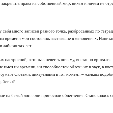
 закрепить права на собственный мир, никем и ничем не от
у себя много записей разного толка, разбросанных по тетр
ты времени мои состояния, застывшие в мгновениях. Наниз
 лабиринтах лет.
их настроений, которые, невесть почему, внезапно врывались
е имея ни времени, ни способностей облечь их в звук, в цвет
к бумаге словами, диктуемыми в тот момент, – жалким подоби
действо?
е на белый лист, они приносили облегчение. Становилось све