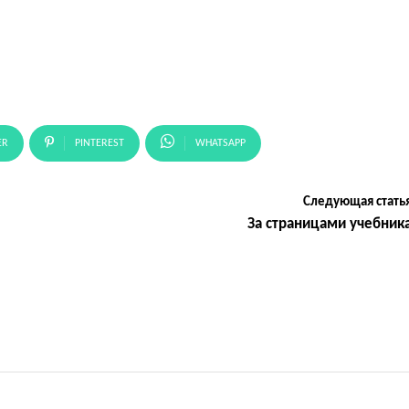
ER
PINTEREST
WHATSAPP
Следующая стать
За страницами учебник