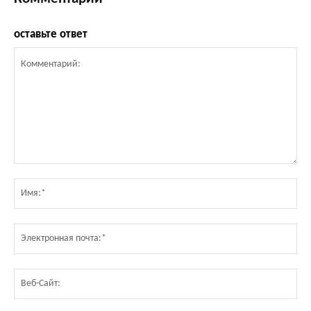
оставьте ответ
Комментарий:
Им
Эл
по
Ве
Са