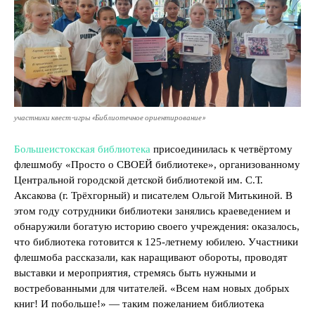
участники квест-игры «Библиотечное ориентирование»
Большеистокская библиотека
присоединилась к четвёртому
флешмобу «Просто о СВОЕЙ библиотеке», организованному
Центральной городской детской библиотекой им. С.Т.
Аксакова (г. Трёхгорный) и писателем Ольгой Митькиной. В
этом году сотрудники библиотеки занялись краеведением и
обнаружили богатую историю своего учреждения: оказалось,
что библиотека готовится к 125-летнему юбилею. Участники
флешмоба рассказали, как наращивают обороты, проводят
выставки и мероприятия, стремясь быть нужными и
востребованными для читателей. «Всем нам новых добрых
книг! И побольше!» — таким пожеланием библиотека