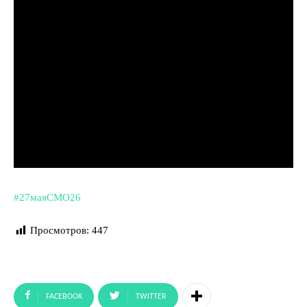
#27маяСМО26
Просмотров:
447
FACEBOOK
TWITTER