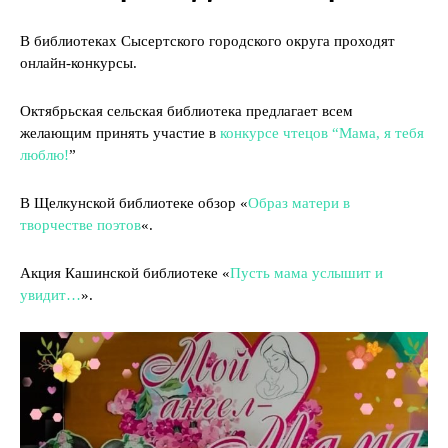
В библиотеках Сысертского городского округа проходят
онлайн-конкурсы.
Октябрьская сельская библиотека предлагает всем
желающим принять участие в
конкурсе чтецов “Мама, я тебя
люблю!
”
В Щелкунской библиотеке обзор «
Образ матери в
творчестве поэтов
«.
Акция Кашинской библиотеке «
Пусть мама услышит и
увидит…
».