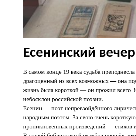
Есенинский вечер
В самом конце 19 века судьба преподнесла
драгоценный из всех возможных — она под
жизнь была короткой — он прожил всего 30
небосклон российской поэзии.
Есенин — поэт непревзойдённого лирическ
народным поэтом. За свою очень короткую
проникновенных произведений — стихов и
В нашей библиотеке 6 октября прошёл ли