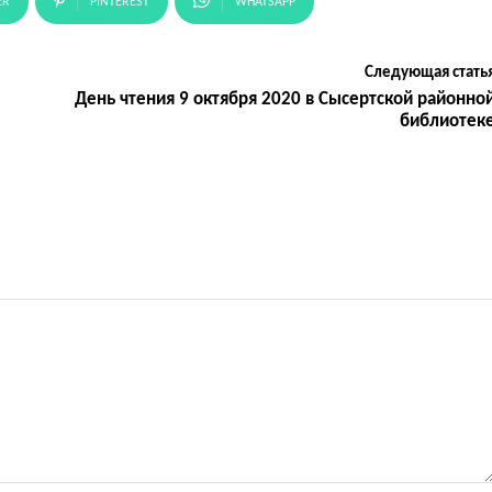
ER
PINTEREST
WHATSAPP
Следующая стать
День чтения 9 октября 2020 в Сысертской районно
библиотек