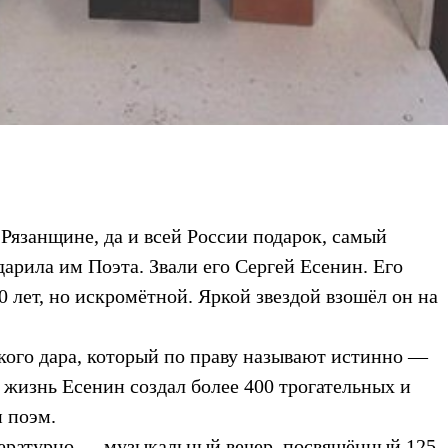
 Рязанщине, да и всей России подарок, самый
арила им Поэта. Звали его Сергей Есенин. Его
 лет, но искромётной. Яркой звездой взошёл он на
ого дара, который по праву называют истинно —
 жизнь Есенин создал более 400 трогательных и
 поэм.
тературно — музыкальный вечер, посвящённый 125-