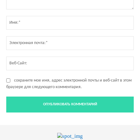
Комментарий:
Им
Эл
по
Ве
Са
сохраните мое имя, адрес электронной почты и веб-сайт в этом
браузере для следующего комментария.