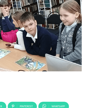
ER
PINTEREST
WHATSAPP