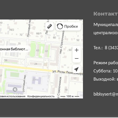
Контак
Муниципаль
централизо
Тел.: 8 (343
Режим работ
Суббота: 10
Выходной: 
biblsysert@m