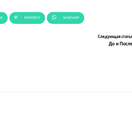
ER
PINTEREST
WHATSAPP
Следующая стать
До и Посл