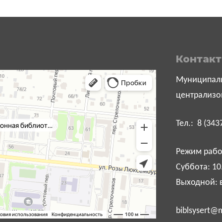
Контак
Муниципаль
централизо
Тел.: 8 (343
Режим работ
Суббота: 10
Выходной: 
biblsysert@m