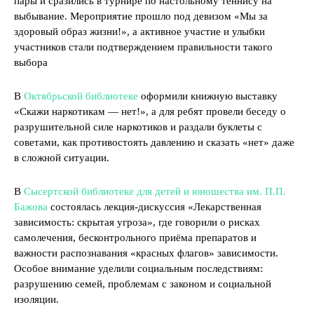
пары и сразились в турнире по настольному теннису на
выбывание. Мероприятие прошло под девизом «Мы за
здоровый образ жизни!», а активное участие и улыбки
участников стали подтверждением правильности такого
выбора
В
Октябрьской библиотеке
оформили книжную выставку
«Скажи наркотикам — нет!», а для ребят провели беседу о
разрушительной силе наркотиков и раздали буклеты с
советами, как противостоять давлению и сказать «нет» даже
в сложной ситуации.
В
Сысертской библиотеке для детей и юношества им. П.П.
Бажова
состоялась лекция-дискуссия «Лекарственная
зависимость: скрытая угроза», где говорили о рисках
самолечения, бесконтрольного приёма препаратов и
важности распознавания «красных флагов» зависимости.
Особое внимание уделили социальным последствиям:
разрушению семей, проблемам с законом и социальной
изоляции.