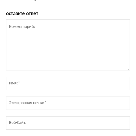
оставьте ответ
Комментарий:
Им
Эл
по
Ве
Са