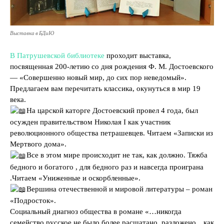
Выставка в БДиЮ
В Патрушевской библиотеке
проходит выставка,
посвященная 200-летию со дня рождения Ф. М. Достоевского
— «Совершенно новый мир, до сих пор неведомый».
Предлагаем вам перечитать классика, окунуться в мир 19
века.
На царской каторге Достоевский провел 4 года, был
осужден правительством Николая I как участник
революционного общества петрашевцев. Читаем «Записки из
Мертвого дома».
Все в этом мире происходит не так, как должно. Тяжба
бедного и богатого , для бедного раз и навсегда проиграна
.Читаем «Униженные и оскорбленные».
Вершина отечественной и мировой литературы – роман
«Подросток».
Социальный диагноз общества в романе «…никогда
семейство русское не было более расшатано, разложено…как