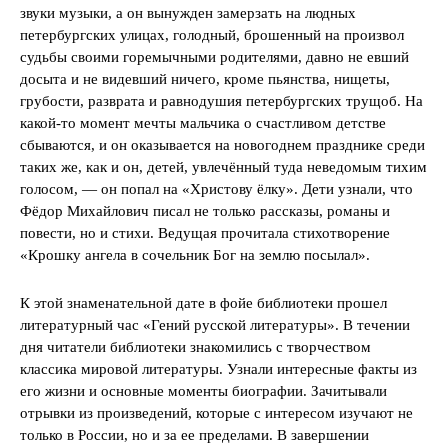
звуки музыки, а он вынужден замерзать на людных
петербургских улицах, голодный, брошенный на произвол
судьбы своими горемычными родителями, давно не евший
досыта и не видевший ничего, кроме пьянства, нищеты,
грубости, разврата и равнодушия петербургских трущоб. На
какой-то момент мечты мальчика о счастливом детстве
сбываются, и он оказывается на новогоднем празднике среди
таких же, как и он, детей, увлечённый туда неведомым тихим
голосом, — он попал на «Христову ёлку». Дети узнали, что
Фёдор Михайлович писал не только рассказы, романы и
повести, но и стихи. Ведущая прочитала стихотворение
«Крошку ангела в сочельник Бог на землю посылал».
К этой знаменательной дате в фойе библиотеки прошел
литературный час «Гений русской литературы». В течении
дня читатели библиотеки знакомились с творчеством
классика мировой литературы. Узнали интересные факты из
его жизни и основные моменты биографии. Зачитывали
отрывки из произведений, которые с интересом изучают не
только в России, но и за ее пределами. В завершении