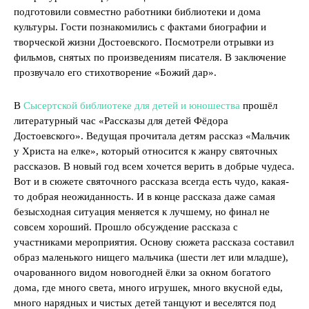
подготовили совместно работники библиотеки и дома
культуры. Гости познакомились с фактами биографии и
творческой жизни Достоевского. Посмотрели отрывки из
фильмов, снятых по произведениям писателя. В заключение
прозвучало его стихотворение «Божий дар».
В
Сысертской библиотеке для детей и юношества
прошёл
литературный час «Рассказы для детей Фёдора
Достоевского». Ведущая прочитала детям рассказ «Мальчик
у Христа на елке», который относится к жанру святочных
рассказов. В новый год всем хочется верить в добрые чудеса.
Вот и в сюжете святочного рассказа всегда есть чудо, какая-
то добрая неожиданность. И в конце рассказа даже самая
безысходная ситуация меняется к лучшему, но финал не
совсем хороший. Прошло обсуждение рассказа с
участниками мероприятия. Основу сюжета рассказа составил
образ маленького нищего мальчика (шести лет или младше),
очарованного видом новогодней ёлки за окном богатого
дома, где много света, много игрушек, много вкусной еды,
много нарядных и чистых детей танцуют и веселятся под