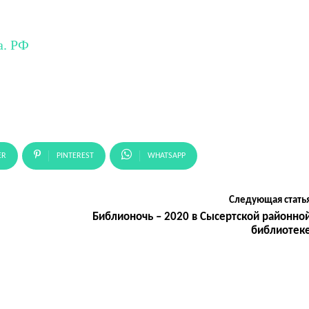
а. РФ
ER
PINTEREST
WHATSAPP
Следующая стать
Библионочь – 2020 в Сысертской районно
библиотек