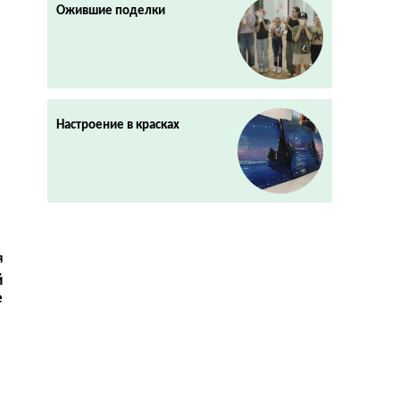
Ожившие поделки
Настроение в красках
я
й
е